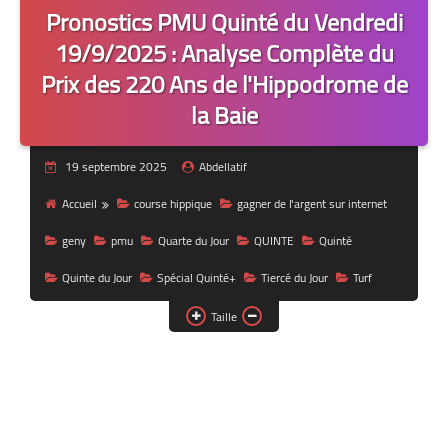
Pronostics PMU Quinté du Vendredi
19/9/2025 : Analyse Complète du
Prix des 220 Ans de l'Hippodrome de
la Baie
19 septembre 2025
Abdellatif
Accueil
course hippique
gagner de l'argent sur internet
geny
pmu
Quarte du Jour
QUINTE
Quinté
Quinte du Jour
Spécial Quinté+
Tiercé du Jour
Turf
Taille