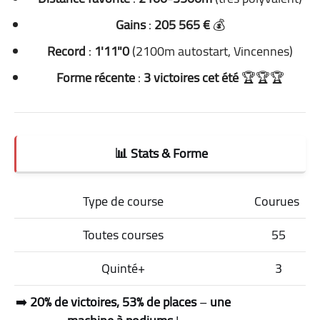
Gains
:
205 565 €
💰
Record
:
1'11"0
(2100m autostart, Vincennes)
Forme récente
:
3 victoires cet été
🏆🏆🏆
📊 Stats & Forme
Type de course
Courues
Toutes courses
55
Quinté+
3
➡️
20% de victoires, 53% de places
–
une