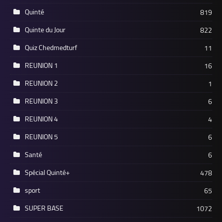
Quinté
819
Quinte du Jour
822
Quiz Chedmedturf
11
REUNION 1
16
REUNION 2
1
REUNION 3
6
REUNION 4
4
REUNION 5
6
Santé
6
Spécial Quinté+
478
sport
65
SUPER BASE
1072