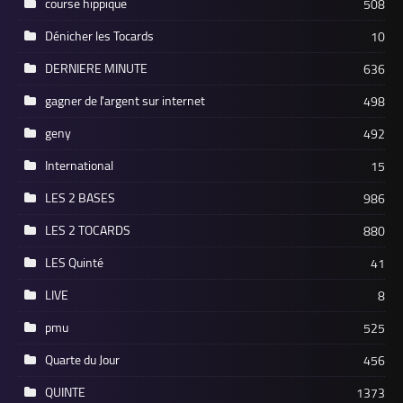
course hippique
508
Dénicher les Tocards
10
DERNIERE MINUTE
636
gagner de l'argent sur internet
498
geny
492
International
15
LES 2 BASES
986
LES 2 TOCARDS
880
LES Quinté
41
LIVE
8
pmu
525
Quarte du Jour
456
QUINTE
1373