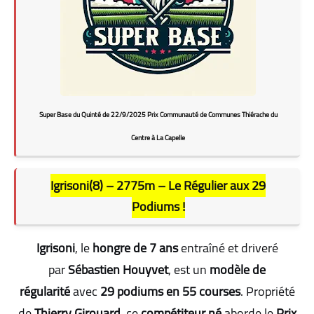
Super Base du Quinté de 22/9/2025 Prix Communauté de Communes Thiérache du
Centre à La Capelle
Igrisoni(8) – 2775m – Le Régulier aux 29
Podiums !
Igrisoni
, le
hongre de 7 ans
entraîné et driveré
par
Sébastien Houyvet
, est un
modèle de
régularité
avec
29 podiums en 55 courses
. Propriété
de
Thierry Girouard
, ce
compétiteur né
aborde le
Prix