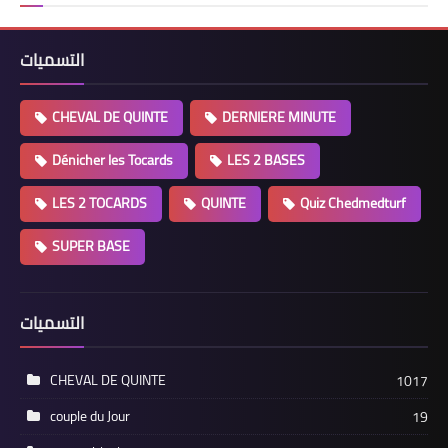
التسميات
CHEVAL DE QUINTE
DERNIERE MINUTE
Dénicher les Tocards
LES 2 BASES
LES 2 TOCARDS
QUINTE
Quiz Chedmedturf
SUPER BASE
التسميات
CHEVAL DE QUINTE
1017
couple du Jour
19