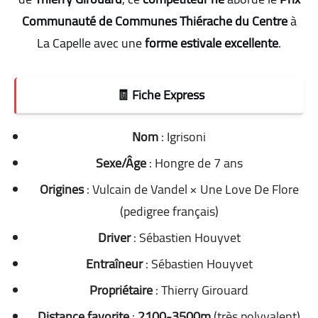
Communauté de Communes Thiérache du Centre
à
La Capelle avec une
forme estivale excellente
.
🧾 Fiche Express
Nom
: Igrisoni
Sexe/Âge
: Hongre de 7 ans
Origines
: Vulcain de Vandel × Une Love De Flore
(pedigree français)
Driver
: Sébastien Houyvet
Entraîneur
: Sébastien Houyvet
Propriétaire
: Thierry Girouard
Distance favorite
:
2100-3500m
(très polyvalent)