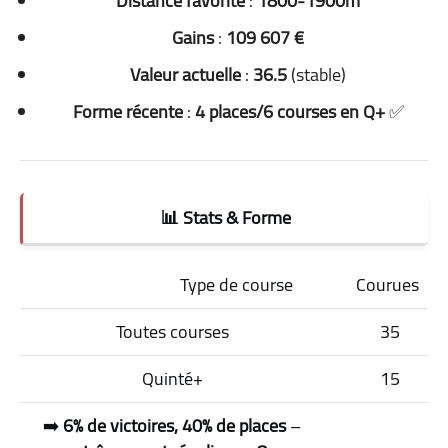
Distance favorite
:
1800-1900m
Gains
:
109 607 €
Valeur actuelle
:
36.5
(stable)
Forme récente
:
4 places/6 courses en Q+
✅
📊 Stats & Forme
Type de course
Courues
Toutes courses
35
Quinté+
15
➡️
6% de victoires, 40% de places
–