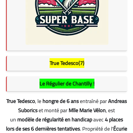
True Tedesco(7)
Le Régulier de Chantilly !
True Tedesco
, le
hongre de 6 ans
entraîné par
Andreas
Suborics
et monté par
Mlle Marie Vélon
, est
un
modèle de régularité en handicap
avec
4 places
lors de ses 6 dernières tentatives
. Propriété de l'
Écurie