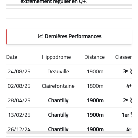
extrêmement régulier en Q+
.
📈 Dernières Performances
Date
Hippodrome
Distance
Classeme
24/08/25
Deauville
1900m
3ᵉ 🥉
02/08/25
Clairefontaine
1800m
4ᵉ
28/04/25
Chantilly
1900m
2ᵉ 🥈
13/02/25
Chantilly
1900m
1er 🏆
26/12/24
Chantilly
1900m
4ᵉ