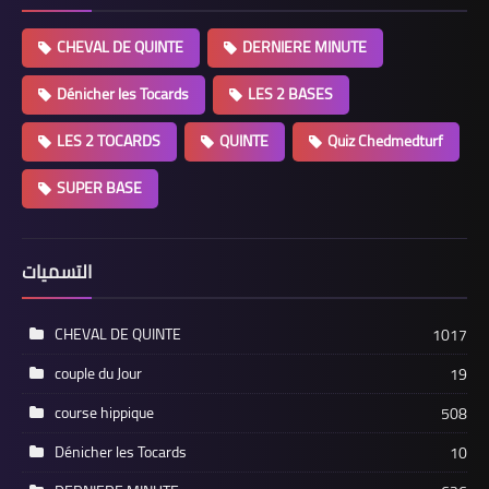
CHEVAL DE QUINTE
DERNIERE MINUTE
Dénicher les Tocards
LES 2 BASES
LES 2 TOCARDS
QUINTE
Quiz Chedmedturf
SUPER BASE
التسميات
CHEVAL DE QUINTE
1017
couple du Jour
19
course hippique
508
Dénicher les Tocards
10