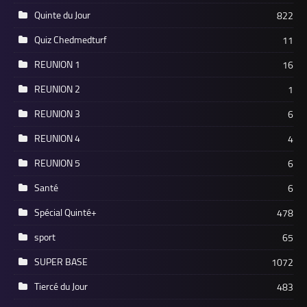
Quinte du Jour
822
Quiz Chedmedturf
11
REUNION 1
16
REUNION 2
1
REUNION 3
6
REUNION 4
4
REUNION 5
6
Santé
6
Spécial Quinté+
478
sport
65
SUPER BASE
1072
Tiercé du Jour
483