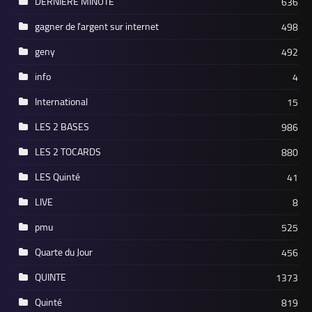
DERNIERE MINUTE
636
gagner de l'argent sur internet
498
geny
492
info
4
International
15
LES 2 BASES
986
LES 2 TOCARDS
880
LES Quinté
41
LIVE
8
pmu
525
Quarte du Jour
456
QUINTE
1373
Quinté
819