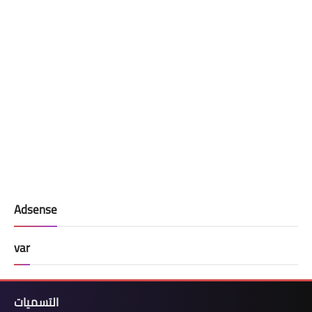
Adsense
var
التسميات