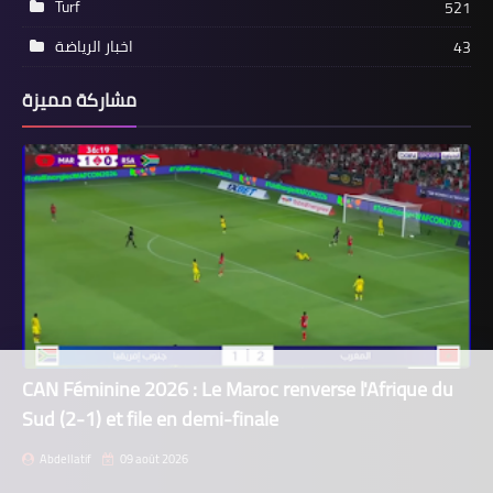
Turf
521
اخبار الرياضة
43
مشاركة مميزة
CAN Féminine 2026 : Le Maroc renverse l'Afrique du
Sud (2-1) et file en demi-finale
Abdellatif
09 août 2026