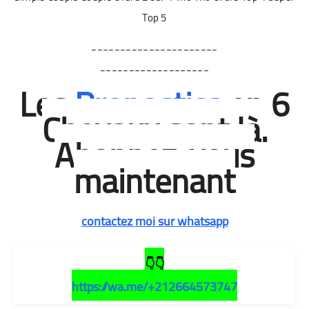
Top 5
----------------------
-------------------
Les
Pronostics
en 6
Chevaux sont là.
Abonnez-vous
maintenant
contactez moi sur whatsapp
👇👇
https://wa.me/+212664573747