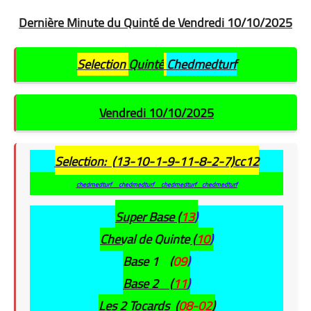
Dernière Minute du Quinté de Vendredi 10/10/2025
Selection
Quinté
Chedmedturf
Vendredi 10/10/2025
Selection: (
13-10-1-9-11-8-2-7)cc12
chedmedturf
chedmedturf
chedmedturf
chedmedturf
Super Base (
13
)
Cheval de Quinte (
10
)
Base 1 (
09
)
Base 2 (
11
)
Les 2 Tocards (
08-02
)