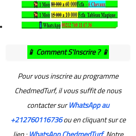
📱
Comment S'Inscrire ?
📱
Pour vous inscrire au programme
ChedmedTurf, il vous suffit de nous
contacter sur
WhatsApp au
+212760116736
ou en cliquant sur ce
lien :
WhatsApp ChedmedTurf
. Notre