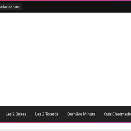
ontactez nous
Lez 2 Bases
Les 2 Tocards
Dernière Minute
Quiz Chedmedt