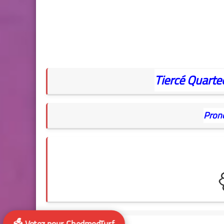
Tiercé
Quarte
Pron
🗳️ Votez pour ChedmedTurf