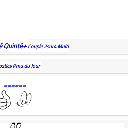
é
Quinté+
Couple
2sur4
Multi
ostics Pmu du Jour
======
👇👇