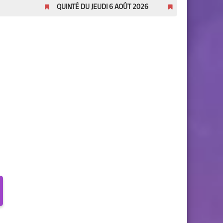
QUINTÉ DU JEUDI 6 AOÛT 2026
Pronostics Pmu Quinté du 