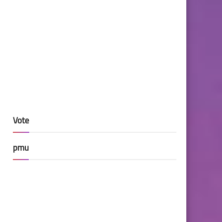
Vote
pmu