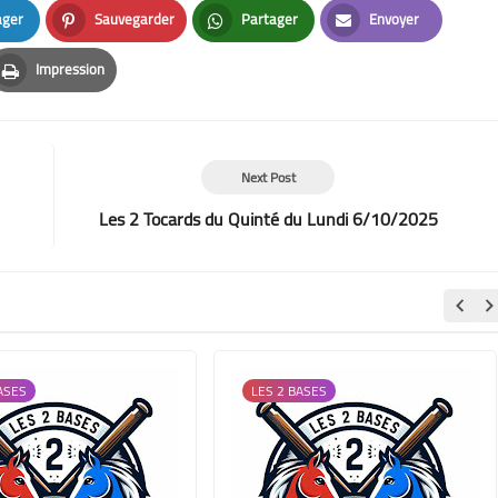
ager
Sauvegarder
Partager
Envoyer
n
Pinterest
Whatsapp
Email
Impression
Print
Next Post
Les 2 Tocards du Quinté du Lundi 6/10/2025
ASES
LES 2 BASES