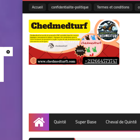
Accueil
confidentialite-politique
Termes et conditions
c
Quinté
Super Base
Cheval de Quinté
Accueil