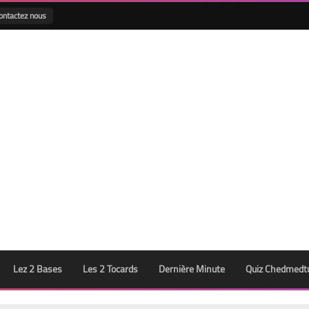
ontactez nous
Lez 2 Bases
Les 2 Tocards
Dernière Minute
Quiz Chedmedt