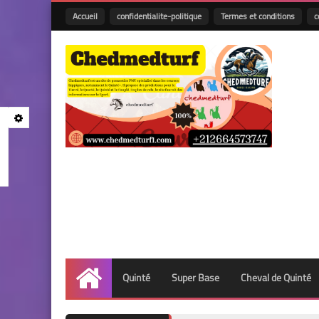
Accueil
confidentialite-politique
Termes et conditions
c
Quinté
Super Base
Cheval de Quinté
Accueil