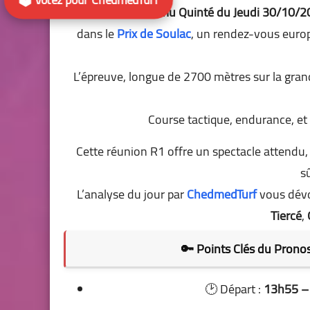
Ce
Pronostics Pmu Quinté du Jeudi 30/10/
dans le
Prix de Soulac
, un rendez-vous euro
L’épreuve, longue de 2700 mètres sur la gran
Course tactique, endurance, et 
Cette réunion R1 offre un spectacle attendu, 
s
L’analyse du jour par
ChedmedTurf
vous dévoi
Tiercé
,
🔑
Points Clés du Prono
🕑 Départ :
13h55 – 