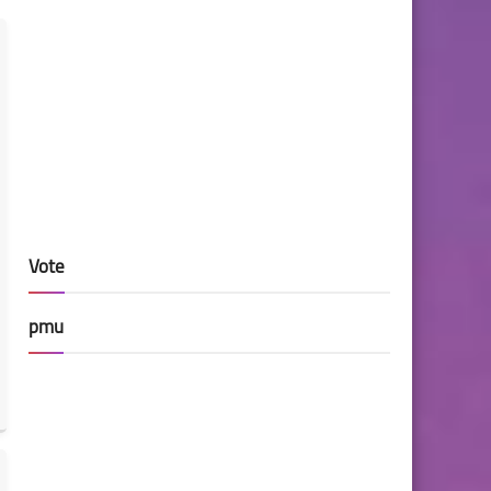
Vote
pmu