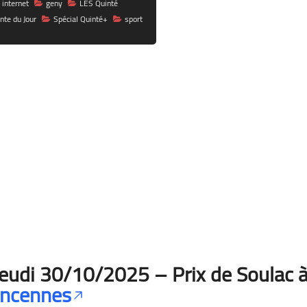
 internet
geny
LES Quinté
nte du Jour
Spécial Quinté+
sport
eudi 30/10/2025 – Prix de Soulac 
incennes