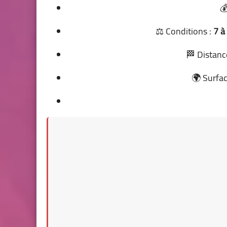

⚖️ Conditions :
7 à
🏁 Distanc
🌍 Surfac