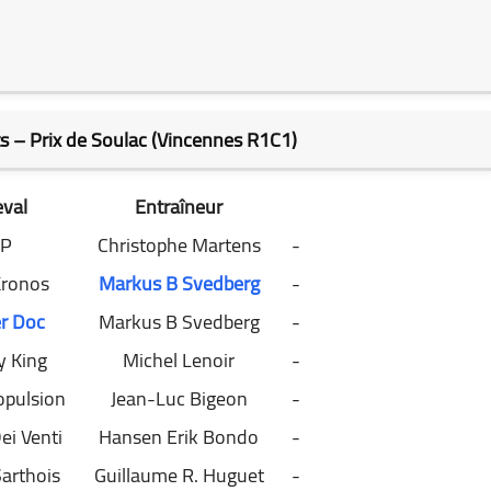
ts – Prix de Soulac (Vincennes R1C1)
val
Entraîneur
P
Christophe Martens
-
Kronos
Markus B Svedberg
-
r Doc
Markus B Svedberg
-
 King
Michel Lenoir
-
opulsion
Jean-Luc Bigeon
-
ei Venti
Hansen Erik Bondo
-
arthois
Guillaume R. Huguet
-