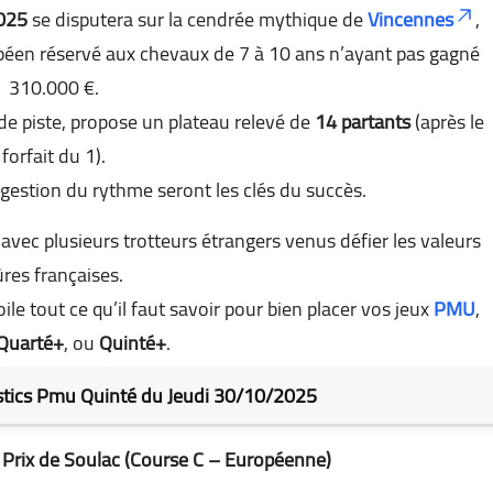
2025
se disputera sur la cendrée mythique de
Vincennes
,
péen réservé aux chevaux de 7 à 10 ans n’ayant pas gagné
310.000 €.
de piste, propose un plateau relevé de
14 partants
(après le
forfait du 1).
gestion du rythme seront les clés du succès.
avec plusieurs trotteurs étrangers venus défier les valeurs
ûres françaises.
le tout ce qu’il faut savoir pour bien placer vos jeux
PMU
,
Quarté+
, ou
Quinté+
.
stics Pmu Quinté du Jeudi 30/10/2025
Prix de Soulac (Course C – Européenne)