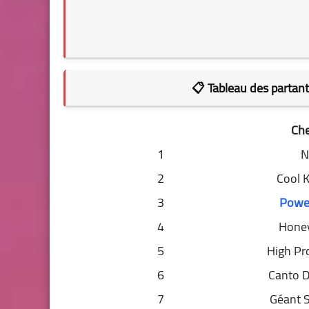
📋
Tableau des partan
Che
1
N
2
Cool 
3
Powe
4
Honey
5
High Pr
6
Canto D
7
Géant S