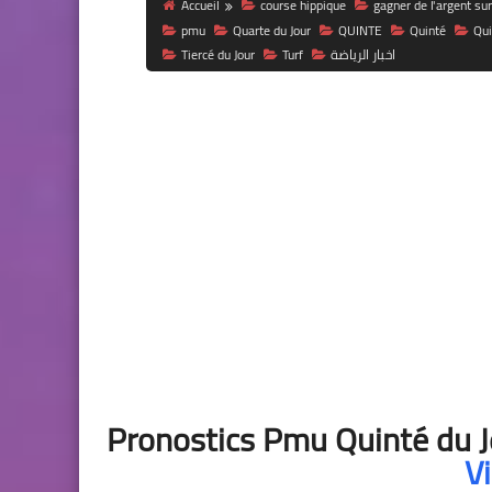
Accueil
course hippique
gagner de l'argent sur
pmu
Quarte du Jour
QUINTE
Quinté
Qui
Tiercé du Jour
Turf
اخبار الرياضة
Pronostics Pmu Quinté du J
V