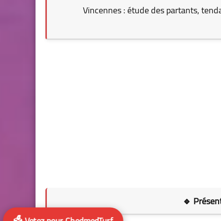
Vincennes : étude des partants, tenda
🔹 Présent
🗳️ Votez pour ChedmedTurf