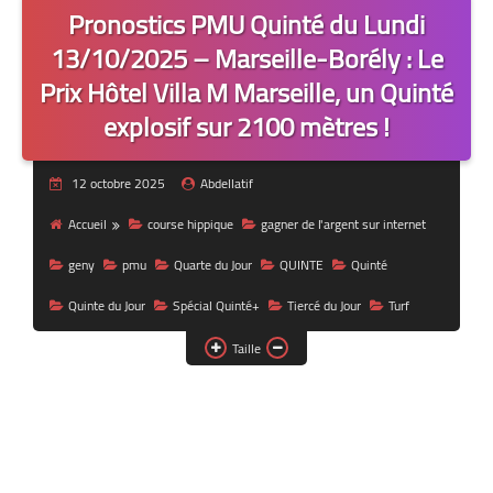
Pronostics PMU Quinté du Lundi
13/10/2025 – Marseille-Borély : Le
Prix Hôtel Villa M Marseille, un Quinté
explosif sur 2100 mètres !
12 octobre 2025
Abdellatif
Accueil
course hippique
gagner de l'argent sur internet
geny
pmu
Quarte du Jour
QUINTE
Quinté
Quinte du Jour
Spécial Quinté+
Tiercé du Jour
Turf
Taille