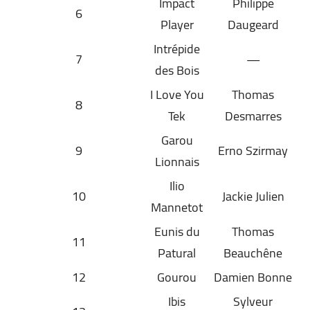
Impact
Philippe
6
Player
Daugeard
Intrépide
7
—
des Bois
I Love You
Thomas
8
Tek
Desmarres
Garou
9
Erno Szirmay
Lionnais
Ilio
10
Jackie Julien
Mannetot
Eunis du
Thomas
11
Patural
Beauchêne
12
Gourou
Damien Bonne
Ibis
Sylveur