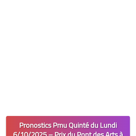
Les 2 Tocards
Dernière Minute
Quiz Chedmedturf
Dénicher les Tocards
Pronostics Pmu Quinté du Lundi
6/10/2025 – Prix du Pont des Arts à