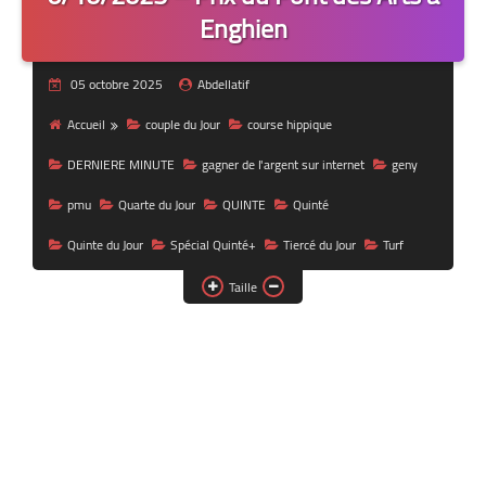
Enghien
05 octobre 2025
Abdellatif
Accueil
couple du Jour
course hippique
DERNIERE MINUTE
gagner de l'argent sur internet
geny
pmu
Quarte du Jour
QUINTE
Quinté
Quinte du Jour
Spécial Quinté+
Tiercé du Jour
Turf
Taille