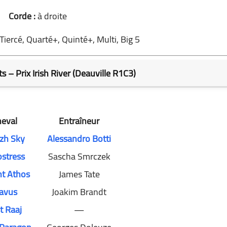
Corde :
à droite
Tiercé, Quarté+, Quinté+, Multi, Big 5
s – Prix Irish River (Deauville R1C3)
eval
Entraîneur
izh Sky
Alessandro Botti
ostress
Sascha Smrczek
t Athos
James Tate
lavus
Joakim Brandt
t Raaj
—