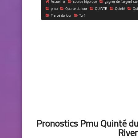
Accueil
course hippique
gagner de l'argent sur
pmu
Quarte du Jour
QUINTE
Quinté
Qui
Tiercé du Jour
Turf
Pronostics Pmu Quinté du
Rive