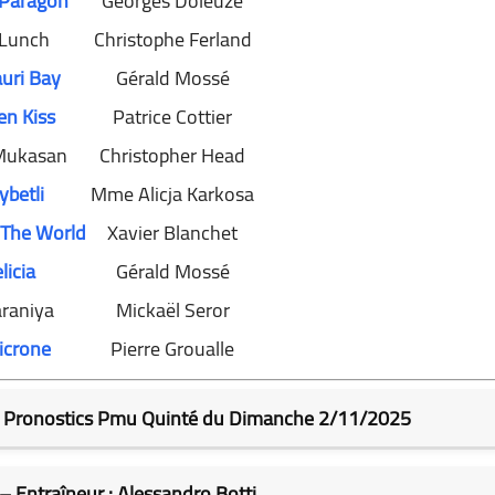
Paragon
Georges Doleuze
Lunch
Christophe Ferland
uri Bay
Gérald Mossé
en Kiss
Patrice Cottier
Mukasan
Christopher Head
ybetli
Mme Alicja Karkosa
The World
Xavier Blanchet
licia
Gérald Mossé
araniya
Mickaël Seror
crone
Pierre Groualle
– Pronostics Pmu Quinté du Dimanche 2/11/2025
 – Entraîneur : Alessandro Botti