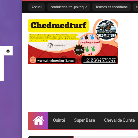
Accueil
confidentialite-politique
Termes et conditions
c
Quinté
Super Base
Cheval de Quinté
Accueil