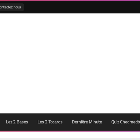
ontactez nous
Lez 2 Bases
Les 2 Tocards
Dernière Minute
Quiz Chedmedt