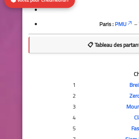
Paris :
PMU
– 
📋
Tableau des partant
Ch
1
Bre
2
Zer
3
Moun
4
C
5
Fas