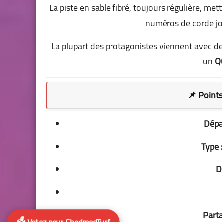
La piste en sable fibré, toujours régulière, me
numéros de corde jou
La plupart des protagonistes viennent avec de
un
Q
📌
Points
Dépar
Type 
D
Parta
🗳️ Votez pour ChedmedTurf