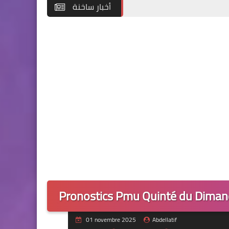
أخبار ساخنة
Pronostics Pmu Quinté du Dimanch
01 novembre 2025
Abdellatif