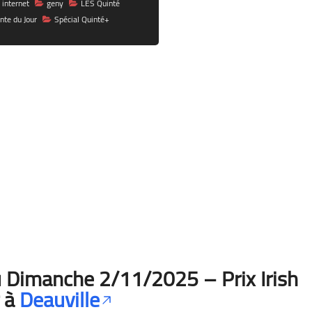
 internet
geny
LES Quinté
nte du Jour
Spécial Quinté+
 Dimanche 2/11/2025 – Prix Irish
r à
Deauville