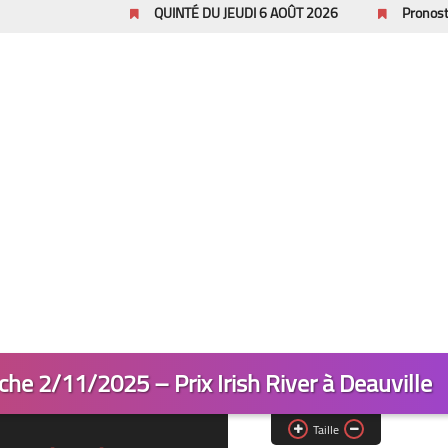
QUINTÉ DU JEUDI 6 AOÛT 2026
Pronostics Pmu Quin
e 2/11/2025 – Prix Irish River à Deauville
Taille