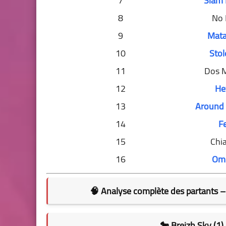
7
Siam 
8
No 
9
Mata
10
Stol
11
Dos 
12
He
13
Around 
14
Fe
15
Chi
16
Omi
🧠
Analyse complète des partants 
🐎 Breizh Sky (1)