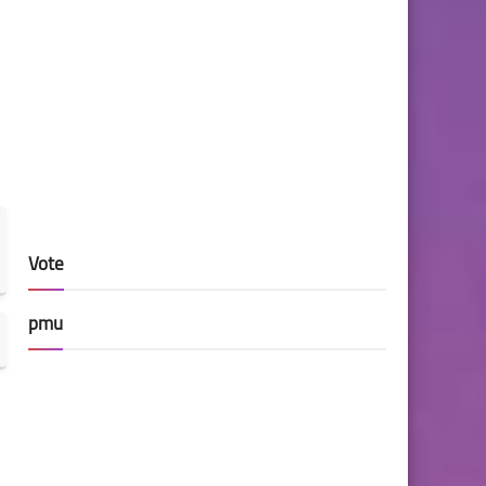
Vote
pmu