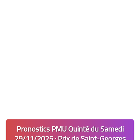
Les 2 Tocards
Dernière Minute
Quiz Chedmedturf
Dénicher les Tocards
Pronostics PMU Quinté du Samedi
29/11/2025 : Prix de Saint-Georges