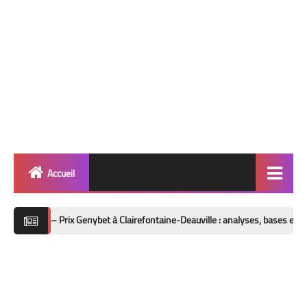
Accueil
Quinté
ix Genybet à Clairefontaine-Deauville : analyses, bases et outsiders
Super Base
Cheval de Quinté
Lez 2 Bases