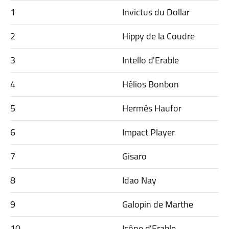
1
Invictus du Dollar
2
Hippy de la Coudre
3
Intello d'Erable
4
Hélios Bonbon
5
Hermès Haufor
6
Impact Player
7
Gisaro
8
Idao Nay
9
Galopin de Marthe
10
Icône d'Erable