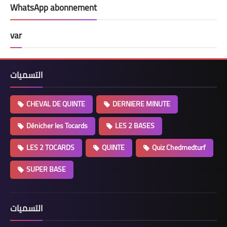
WhatsApp abonnement
var
التسميات
CHEVAL DE QUINTE
DERNIERE MINUTE
Dénicher les Tocards
LES 2 BASES
LES 2 TOCARDS
QUINTE
Quiz Chedmedturf
SUPER BASE
التسميات