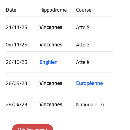
Date
Hippodrome
Course
Classe
21/11/25
Vincennes
Attelé
2ᵉ 🥈
04/11/25
Vincennes
Attelé
2ᵉ 🥈
26/10/25
Enghien
Attelé
2ᵉ 🥈
26/05/23
Vincennes
Européenne
2ᵉ 🥈
28/04/23
Vincennes
Nationale Q+
1er 🏆
Voir également