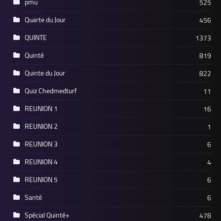
pmu
525
Quarte du Jour
456
QUINTE
1373
Quinté
819
Quinte du Jour
822
Quiz Chedmedturf
11
REUNION 1
16
REUNION 2
1
REUNION 3
6
REUNION 4
4
REUNION 5
6
Santé
6
Spécial Quinté+
478