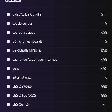
التسميات
CHEVAL DE QUINTE
1017
couple du Jour
19
course hippique
508
Dénicher les Tocards
10
DERNIERE MINUTE
636
gagner de l'argent sur internet
498
geny
492
International
15
LES 2 BASES
986
LES 2 TOCARDS
880
LES Quinté
41