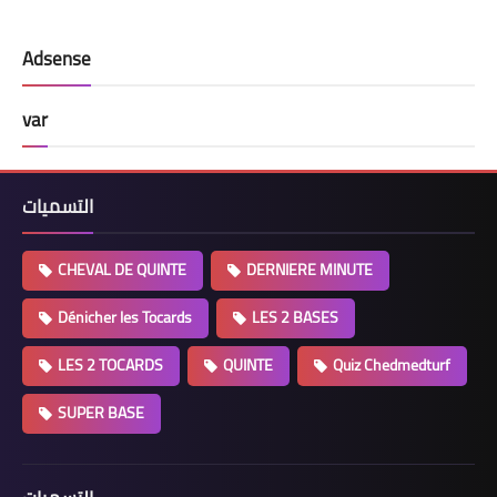
Adsense
var
التسميات
CHEVAL DE QUINTE
DERNIERE MINUTE
Dénicher les Tocards
LES 2 BASES
LES 2 TOCARDS
QUINTE
Quiz Chedmedturf
SUPER BASE