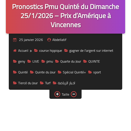
Pronostics Pmu Quinté du Dimanche
25/1/2026 – Prix d’Amérique à
Vincennes
25 janvier 2026
Abdellatif
Accueil
course hippique
gagner de l'argent sur internet
geny
LIVE
pmu
Quarte du Jour
QUINTE
Quinté
Quinte du Jour
Spécial Quinté+
sport
Tiercé du Jour
Turf
اخبار الرياضة
Taille