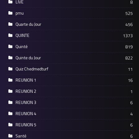
LIVE
8
pmu
525
Quarte du Jour
456
QUINTE
1373
Quinté
819
Quinte du Jour
822
Quiz Chedmedturf
11
REUNION 1
16
REUNION 2
1
REUNION 3
6
REUNION 4
4
REUNION 5
6
Santé
6