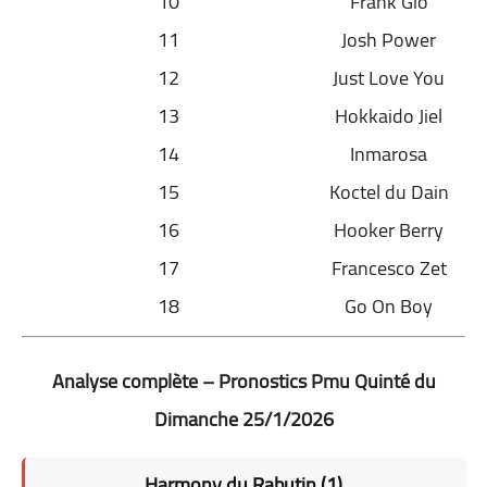
10
Frank Gio
11
Josh Power
12
Just Love You
13
Hokkaido Jiel
14
Inmarosa
15
Koctel du Dain
16
Hooker Berry
17
Francesco Zet
18
Go On Boy
Analyse complète – Pronostics Pmu Quinté du
Dimanche 25/1/2026
Harmony du Rabutin (1)