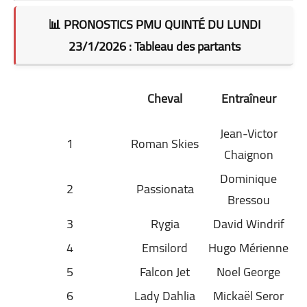
📊 PRONOSTICS PMU QUINTÉ DU LUNDI
23/1/2026 : Tableau des partants
Cheval
Entraîneur
Jean-Victor
1
Roman Skies
Chaignon
Dominique
2
Passionata
Bressou
3
Rygia
David Windrif
4
Emsilord
Hugo Mérienne
5
Falcon Jet
Noel George
6
Lady Dahlia
Mickaël Seror