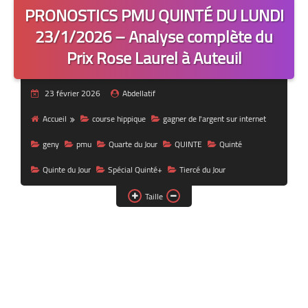
PRONOSTICS PMU QUINTÉ DU LUNDI
23/1/2026 – Analyse complète du
Prix Rose Laurel à Auteuil
23 février 2026
Abdellatif
Accueil
course hippique
gagner de l'argent sur internet
geny
pmu
Quarte du Jour
QUINTE
Quinté
Quinte du Jour
Spécial Quinté+
Tiercé du Jour
Taille