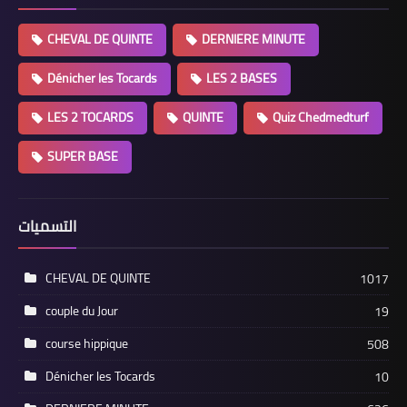
CHEVAL DE QUINTE
DERNIERE MINUTE
Dénicher les Tocards
LES 2 BASES
LES 2 TOCARDS
QUINTE
Quiz Chedmedturf
SUPER BASE
التسميات
CHEVAL DE QUINTE
1017
couple du Jour
19
course hippique
508
Dénicher les Tocards
10