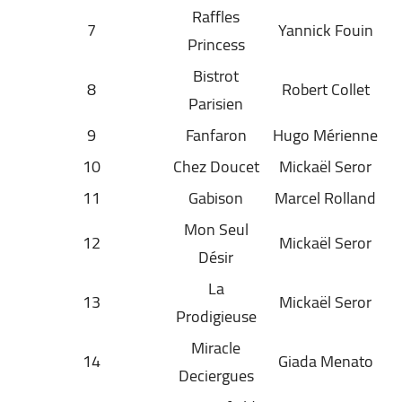
Raffles
7
Yannick Fouin
Princess
Bistrot
8
Robert Collet
Parisien
9
Fanfaron
Hugo Mérienne
10
Chez Doucet
Mickaël Seror
11
Gabison
Marcel Rolland
Mon Seul
12
Mickaël Seror
Désir
La
13
Mickaël Seror
Prodigieuse
Miracle
14
Giada Menato
Deciergues