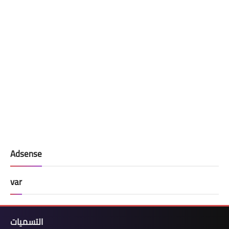
Adsense
var
التسميات