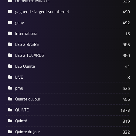
DERNIERE MINUTE
636
gagner de l'argent sur internet
498
geny
492
International
15
LES 2 BASES
986
LES 2 TOCARDS
880
LES Quinté
41
LIVE
8
pmu
525
Quarte du Jour
456
QUINTE
1373
Quinté
819
Quinte du Jour
822