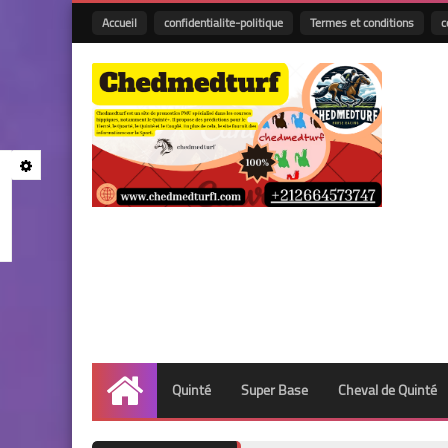
Accueil
confidentialite-politique
Termes et conditions
c
Quinté
Super Base
Cheval de Quinté
Accueil