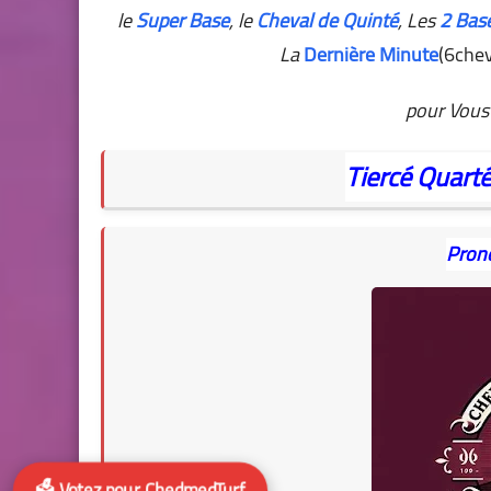
le
Super Base
, le
Cheval de Quinté
, Les
2 Bas
La
Dernière Minute
(6chev
pour Vous 
Tiercé
Quart
Pron
🗳️ Votez pour ChedmedTurf