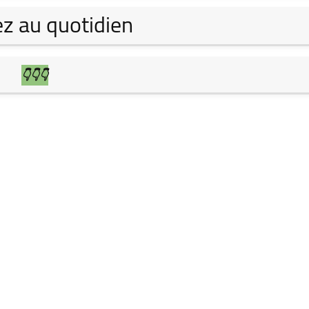
z au quotidien
👇👇👇