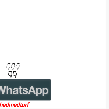
👇👇👇
👇👇
hedmedturf