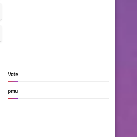
Vote
pmu