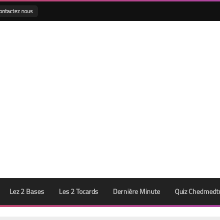
ontactez nous
Lez 2 Bases
Les 2 Tocards
Dernière Minute
Quiz Chedmedt