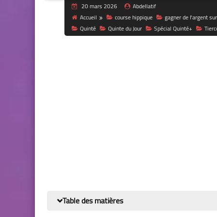
20 mars 2026
Abdellatif
Accueil
course hippique
gagner de l'argent sur
Quinté
Quinte du Jour
Spécial Quinté+
Tierc
Table des matières