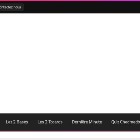
ontactez nous
Lez 2 Bases
Les 2 Tocards
Dernière Minute
Quiz Chedmedt