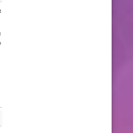
t
1
e
.