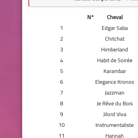
N°
Cheval
1
Edgar Saba
2
Chitchat
3
Himberland
4
Habit de Soirée
5
Karambar
6
Elegance Kronos
7
Jazzman
8
Je Rêve du Bois
9
Jilord Viva
10
Instrumentaliste
11
Hannah