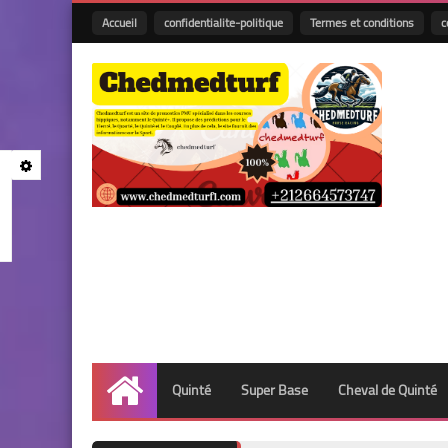
Accueil
confidentialite-politique
Termes et conditions
c
Quinté
Super Base
Cheval de Quinté
Accueil