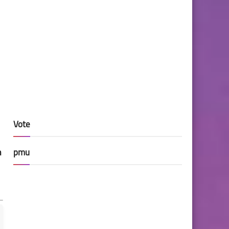
Vote
n
pmu