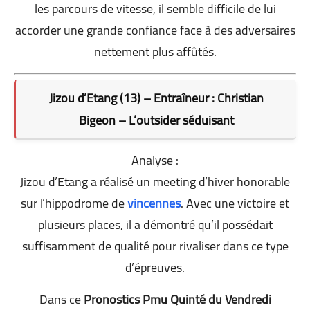
les parcours de vitesse, il semble difficile de lui
accorder une grande confiance face à des adversaires
nettement plus affûtés.
Jizou d’Etang (13) – Entraîneur : Christian
Bigeon – L’outsider séduisant
Analyse :
Jizou d’Etang a réalisé un meeting d’hiver honorable
sur l’hippodrome de
vincennes
. Avec une victoire et
plusieurs places, il a démontré qu’il possédait
suffisamment de qualité pour rivaliser dans ce type
d’épreuves.
Dans ce
Pronostics Pmu Quinté du Vendredi