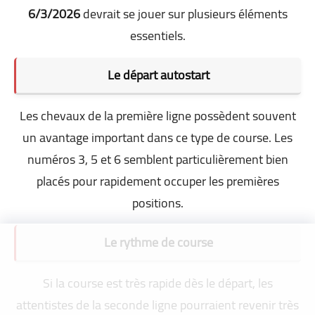
6/3/2026
devrait se jouer sur plusieurs éléments
essentiels.
Le départ autostart
Les chevaux de la première ligne possèdent souvent
un avantage important dans ce type de course. Les
numéros 3, 5 et 6 semblent particulièrement bien
placés pour rapidement occuper les premières
positions.
Le rythme de course
Si la course est très rapide dès le départ, les
attentistes de la seconde ligne pourraient revenir très