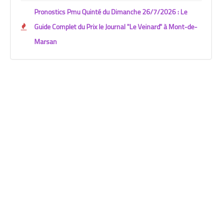
Pronostics Pmu Quinté du Dimanche 26/7/2026 : Le
Guide Complet du Prix le Journal "Le Veinard" à Mont-de-
Marsan