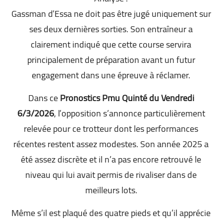
Gassman d’Essa ne doit pas être jugé uniquement sur
ses deux dernières sorties. Son entraîneur a
clairement indiqué que cette course servira
principalement de préparation avant un futur
engagement dans une épreuve à réclamer.
Dans ce
Pronostics Pmu Quinté du Vendredi
6/3/2026
, l’opposition s’annonce particulièrement
relevée pour ce trotteur dont les performances
récentes restent assez modestes. Son année 2025 a
été assez discrète et il n’a pas encore retrouvé le
niveau qui lui avait permis de rivaliser dans de
meilleurs lots.
Même s’il est plaqué des quatre pieds et qu’il apprécie