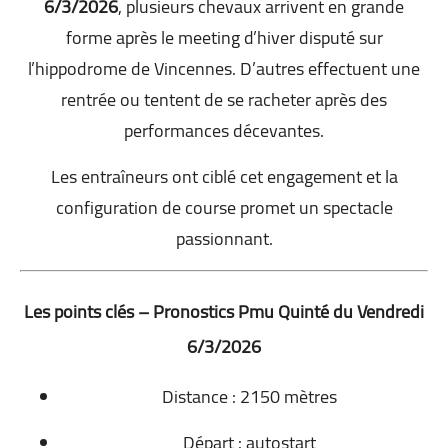
6/3/2026
, plusieurs chevaux arrivent en grande
forme après le meeting d’hiver disputé sur
l’hippodrome de Vincennes. D’autres effectuent une
rentrée ou tentent de se racheter après des
performances décevantes.
Les entraîneurs ont ciblé cet engagement et la
configuration de course promet un spectacle
passionnant.
Les points clés – Pronostics Pmu Quinté du Vendredi
6/3/2026
Distance : 2150 mètres
Départ : autostart