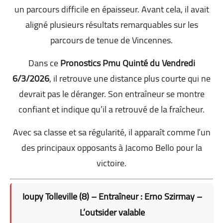
un parcours difficile en épaisseur. Avant cela, il avait
aligné plusieurs résultats remarquables sur les
parcours de tenue de Vincennes.
Dans ce
Pronostics Pmu Quinté du Vendredi
6/3/2026
, il retrouve une distance plus courte qui ne
devrait pas le déranger. Son entraîneur se montre
confiant et indique qu’il a retrouvé de la fraîcheur.
Avec sa classe et sa régularité, il apparaît comme l’un
des principaux opposants à Jacomo Bello pour la
victoire.
Ioupy Tolleville (8) – Entraîneur : Erno Szirmay –
L’outsider valable