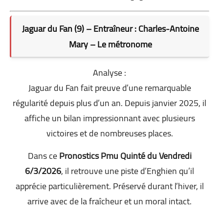
Jaguar du Fan (9) – Entraîneur : Charles-Antoine
Mary – Le métronome
Analyse :
Jaguar du Fan fait preuve d’une remarquable
régularité depuis plus d’un an. Depuis janvier 2025, il
affiche un bilan impressionnant avec plusieurs
victoires et de nombreuses places.
Dans ce
Pronostics Pmu Quinté du Vendredi
6/3/2026
, il retrouve une piste d’Enghien qu’il
apprécie particulièrement. Préservé durant l’hiver, il
arrive avec de la fraîcheur et un moral intact.