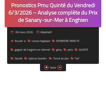
Pronostics Pmu Quinté du Vendredi
6/3/2026 – Analyse complète du Prix
de Sanary-sur-Mer à Enghien
06 mars 2026
Abdellatif
Accueil
course hippique
DERNIERE MINUTE
gagner de l'argent sur internet
geny
pmu
QUINTE
Quinté
Spécial Quinté+
Tiercé du Jour
Turf
Taille