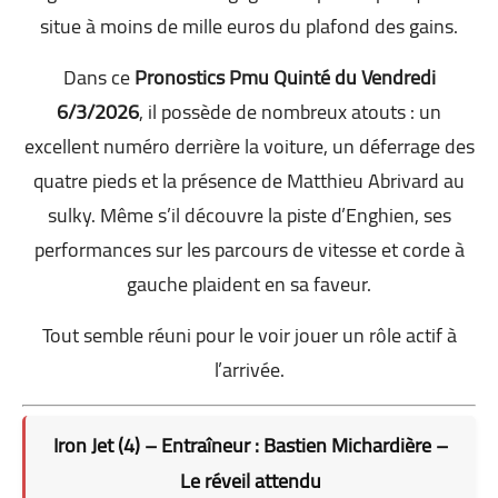
situe à moins de mille euros du plafond des gains.
Dans ce
Pronostics Pmu Quinté du Vendredi
6/3/2026
, il possède de nombreux atouts : un
excellent numéro derrière la voiture, un déferrage des
quatre pieds et la présence de Matthieu Abrivard au
sulky. Même s’il découvre la piste d’Enghien, ses
performances sur les parcours de vitesse et corde à
gauche plaident en sa faveur.
Tout semble réuni pour le voir jouer un rôle actif à
l’arrivée.
Iron Jet (4) – Entraîneur : Bastien Michardière –
Le réveil attendu