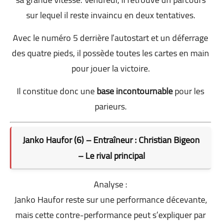
sur lequel il reste invaincu en deux tentatives.
Avec le numéro 5 derrière l’autostart et un déferrage
des quatre pieds, il possède toutes les cartes en main
pour jouer la victoire.
Il constitue donc une
base incontournable
pour les
parieurs.
Janko Haufor (6) – Entraîneur : Christian Bigeon
– Le rival principal
Analyse :
Janko Haufor reste sur une performance décevante,
mais cette contre-performance peut s’expliquer par