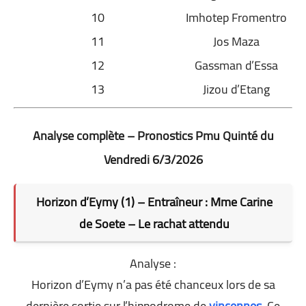
10
Imhotep Fromentro
11
Jos Maza
12
Gassman d’Essa
13
Jizou d’Etang
Analyse complète – Pronostics Pmu Quinté du
Vendredi 6/3/2026
Horizon d’Eymy (1) – Entraîneur : Mme Carine
de Soete – Le rachat attendu
Analyse :
Horizon d’Eymy n’a pas été chanceux lors de sa
dernière sortie sur l’hippodrome de
vincennes
. Ce