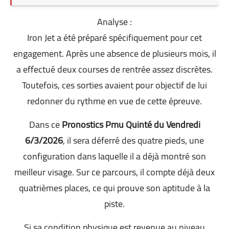
Analyse :
Iron Jet a été préparé spécifiquement pour cet
engagement. Après une absence de plusieurs mois, il
a effectué deux courses de rentrée assez discrètes.
Toutefois, ces sorties avaient pour objectif de lui
redonner du rythme en vue de cette épreuve.
Dans ce
Pronostics Pmu Quinté du Vendredi
6/3/2026
, il sera déferré des quatre pieds, une
configuration dans laquelle il a déjà montré son
meilleur visage. Sur ce parcours, il compte déjà deux
quatrièmes places, ce qui prouve son aptitude à la
piste.
Si sa condition physique est revenue au niveau