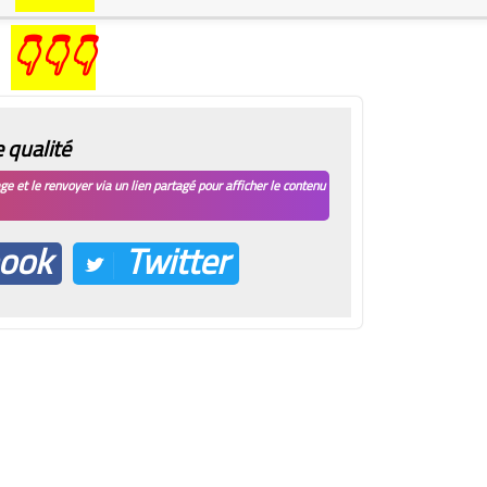
👇👇👇
 qualité
e et le renvoyer via un lien partagé pour afficher le contenu
ook
Twitter