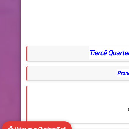
Tiercé
Quarte
Pron
🗳️ Votez pour ChedmedTurf