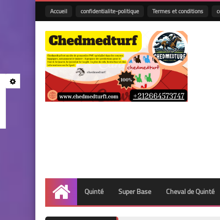
Accueil
confidentialite-politique
Termes et conditions
c
Quinté
Super Base
Cheval de Quinté
Accueil