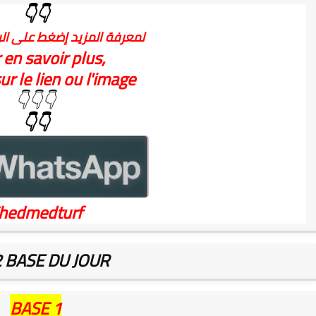
👇👇
لمعرفة المزيد إضغط على الر
 en savoir plus,
ur le lien ou l'image
👇👇👇
👇👇
hedmedturf
2 BASE DU JOUR
BASE 1