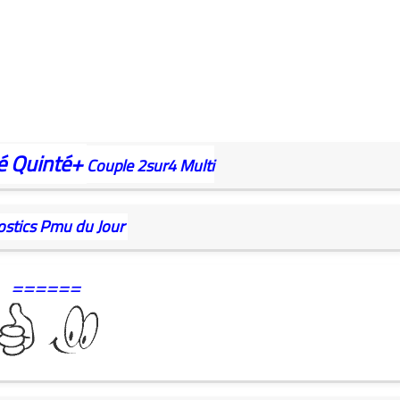
é
Quinté+
Couple
2sur4
Multi
ostics Pmu du Jour
======