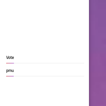
Vote
pmu