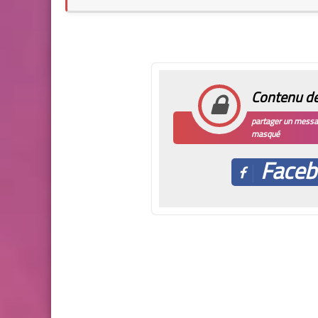
Contenu de
partager un messag
masqué
Faceb