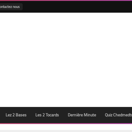
ontactez nous
Lez 2 Bases
Les 2 Tocards
Dernière Minute
Quiz Chedmedt