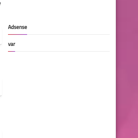
e
Adsense
var