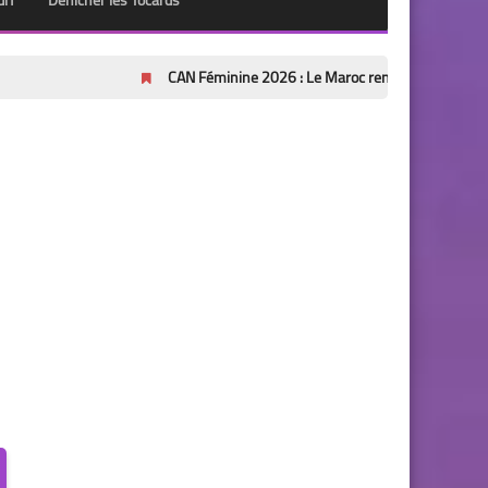
urf
Dénicher les Tocards
CAN Féminine 2026 : Le Maroc renverse l'Afrique du Sud (2-1) et 