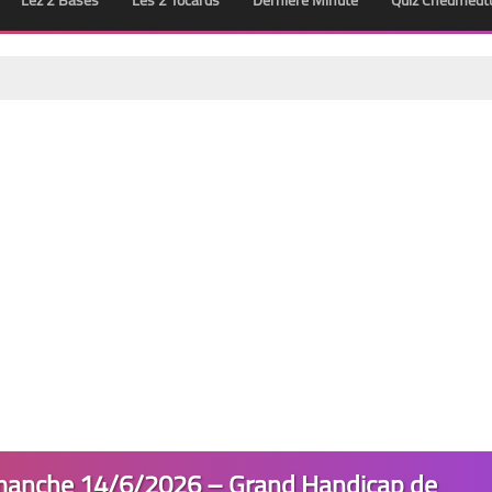
Lez 2 Bases
Les 2 Tocards
Dernière Minute
Quiz Chedmedt
manche 14/6/2026 – Grand Handicap de