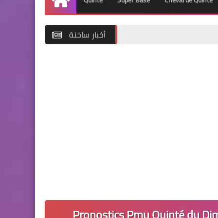
Quinté
Super Base
Cheval de Quinté
Accueil
أخبار ساخنة
Pronostics Pmu Quinté du Di