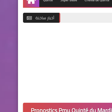
Quinté
Super Base
Cheval de Quinté
Accueil
أخبار ساخنة
Pronostics Pmu Quinté du Mardi 