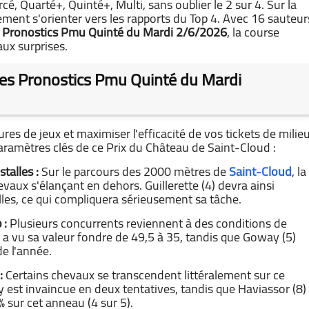
cé, Quarté+, Quinté+, Multi, sans oublier le 2 sur 4. Sur la
ment s'orienter vers les rapports du Top 4. Avec 16 sauteur
s
Pronostics Pmu Quinté du Mardi 2/6/2026
, la course
ux surprises.
 les Pronostics Pmu Quinté du Mardi
s de jeux et maximiser l'efficacité de vos tickets de milie
paramètres clés de ce Prix du Château de Saint-Cloud :
talles :
Sur le parcours des 2000 mètres de
Saint-Cloud
, la
evaux s'élançant en dehors. Guillerette (4) devra ainsi
les, ce qui compliquera sérieusement sa tâche.
 :
Plusieurs concurrents reviennent à des conditions de
 a vu sa valeur fondre de 49,5 à 35, tandis que Goway (5)
e l'année.
:
Certains chevaux se transcendent littéralement sur ce
y est invaincue en deux tentatives, tandis que Haviassor (8)
 sur cet anneau (4 sur 5).