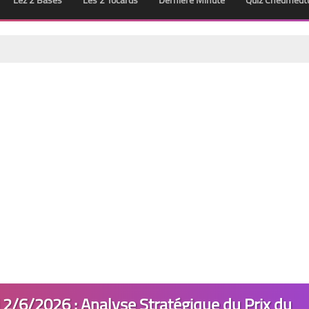
Lez 2 Bases
Les 2 Tocards
Dernière Minute
Quiz Chedmedt
2/6/2026 : Analyse Stratégique du Prix du