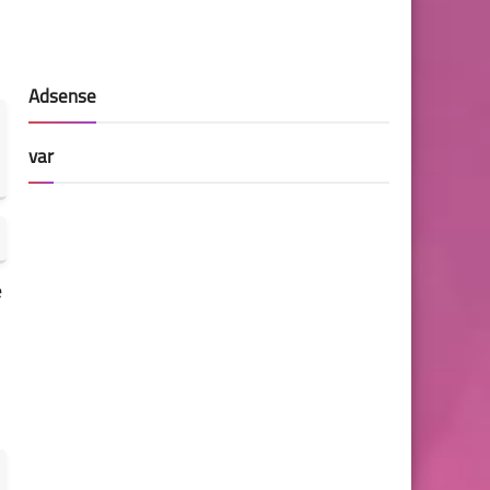
Adsense
var
e