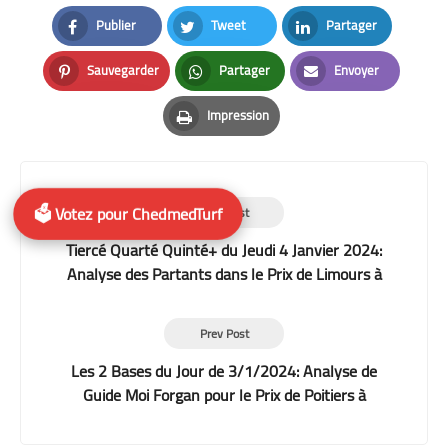
Publier
Tweet
Partager
Facebook
Twitter
LinkedIn
Sauvegarder
Partager
Envoyer
Pinterest
Whatsapp
Email
Impression
Print
🗳️ Votez pour ChedmedTurf
Next Post
Tiercé Quarté Quinté+ du Jeudi 4 Janvier 2024:
Analyse des Partants dans le Prix de Limours à
Vincennes
Prev Post
Les 2 Bases du Jour de 3/1/2024: Analyse de
Guide Moi Forgan pour le Prix de Poitiers à
Vincennes