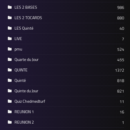
LES 2 BASES
986
LES 2 TOCARDS
880
LES Quinté
40
LIVE
7
pmu
524
Quarte du Jour
455
QUINTE
1372
Quinté
818
Quinte du Jour
821
Quiz Chedmedturf
11
REUNION 1
16
REUNION 2
1