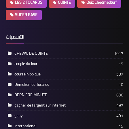
LES 2 TOCARDS
QUINTE
Quiz Chedmedturf
SUPER BASE
التسميات
CHEVAL DE QUINTE
1017
couple du Jour
19
course hippique
507
Dénicher les Tocards
10
DERNIERE MINUTE
636
gagner de l'argent sur internet
497
geny
491
International
15