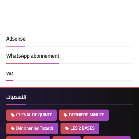
Adsense
WhatsApp abonnement
var
التسميات
CHEVAL DE QUINTE
DERNIERE MINUTE
Dénicher les Tocards
LES 2 BASES