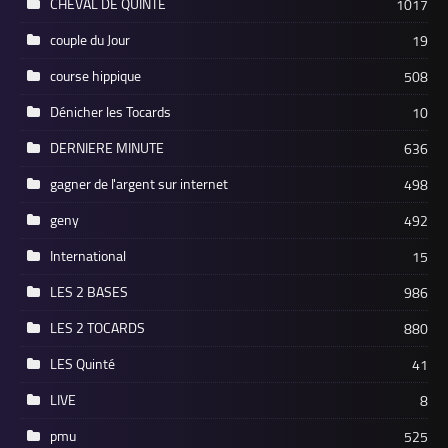
CHEVAL DE QUINTE
1017
couple du Jour
19
course hippique
508
Dénicher les Tocards
10
DERNIERE MINUTE
636
gagner de l'argent sur internet
498
geny
492
International
15
LES 2 BASES
986
LES 2 TOCARDS
880
LES Quinté
41
LIVE
8
pmu
525