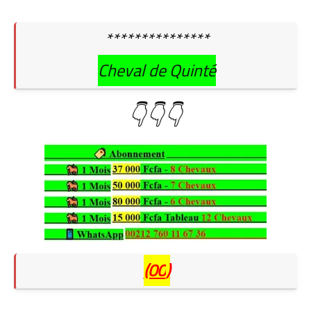
***************
Cheval de Quinté
👇👇👇
(00
)