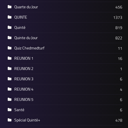
Quarte du Jour
456
QUINTE
1373
Quinté
819
Quinte du Jour
822
Quiz Chedmedturf
11
REUNION 1
16
REUNION 2
1
REUNION 3
6
REUNION 4
4
REUNION 5
6
Santé
6
Spécial Quinté+
478