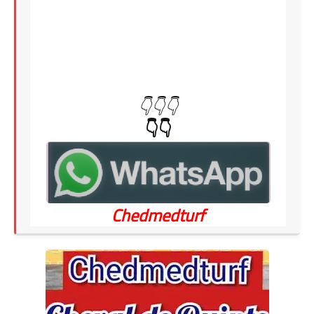
👇👇👇
👇👇
Chedmedturf