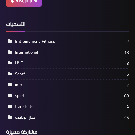
اخبار الرياضة
التسميات
Entraînement-Fitness
2
International
18
LIVE
8
Santé
6
info
7
sport
68
transferts
4
اخبار الرياضة
46
مشاركة مميزة