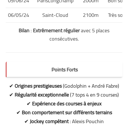
09/06/24
ParisLongchamp
2000m
Bon soup
06/05/24
Saint-Cloud
2100m
Très soup
Bilan
:
Extrêmement régulier
avec 5 places
consécutives.
Points Forts
✔
Origines prestigieuses
(Godolphin + André Fabre)
✔
Régularité exceptionnelle
(7 tops 4 en 9 courses)
✔
Expérience des courses à enjeux
✔
Bon comportement sur différents terrains
✔
Jockey compétent
: Alexis Pouchin