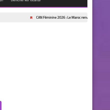
urf
Dénicher les Tocards
CAN Féminine 2026 : Le Maroc renverse l'Afrique du Sud (2-1) et