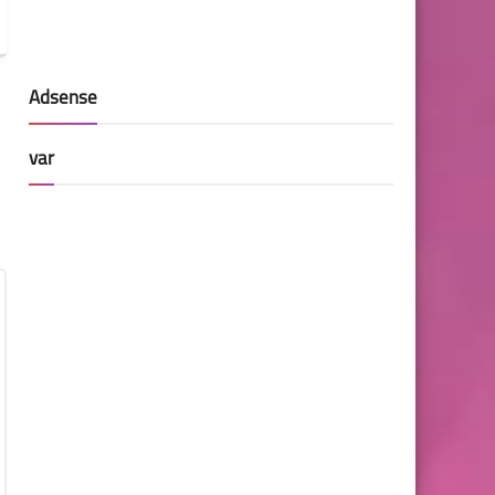
Adsense
var