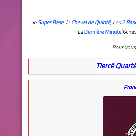
le
Super Base
, le
Cheval de Quinté
, Les
2 Bas
La
Dernière Minute
(6chev
Pour Vous 
Tiercé
Quart
Pron