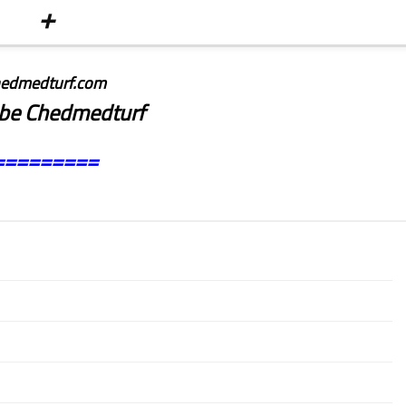
+
edmedturf.com
be Chedmedturf
=========