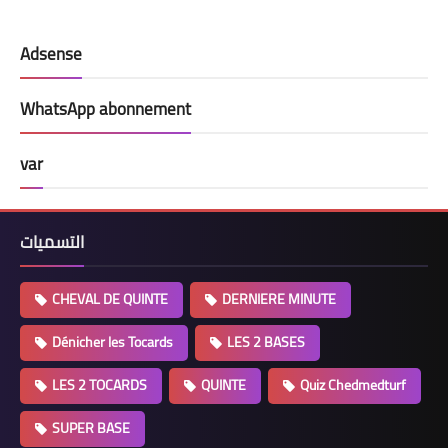
Adsense
WhatsApp abonnement
var
التسميات
CHEVAL DE QUINTE
DERNIERE MINUTE
Dénicher les Tocards
LES 2 BASES
LES 2 TOCARDS
QUINTE
Quiz Chedmedturf
SUPER BASE