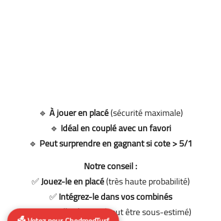
🔹
À jouer en placé
(sécurité maximale)
🔹
Idéal en couplé avec un favori
🔹
Peut surprendre en gagnant si cote > 5/1
Notre conseil :
✅
Jouez-le en placé
(très haute probabilité)
✅
Intégrez-le dans vos combinés
✅
Surveillez la cote
(peut être sous-estimé)
🗳️ Votez pour ChedmedTurf