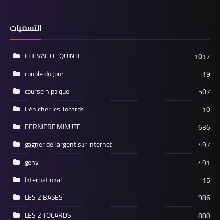
التسميات
CHEVAL DE QUINTE
1017
couple du Jour
19
course hippique
507
Dénicher les Tocards
10
DERNIERE MINUTE
636
gagner de l'argent sur internet
497
geny
491
International
15
LES 2 BASES
986
LES 2 TOCARDS
880