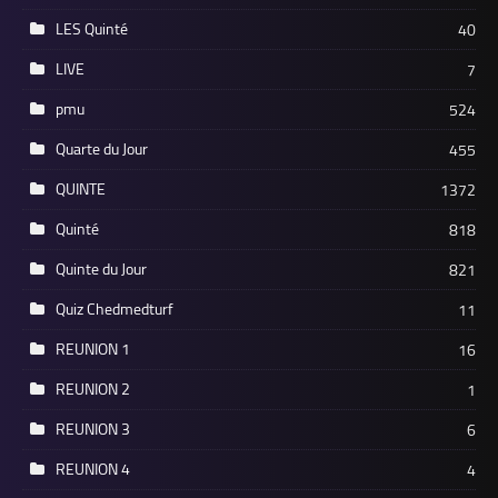
LES Quinté
40
LIVE
7
pmu
524
Quarte du Jour
455
QUINTE
1372
Quinté
818
Quinte du Jour
821
Quiz Chedmedturf
11
REUNION 1
16
REUNION 2
1
REUNION 3
6
REUNION 4
4