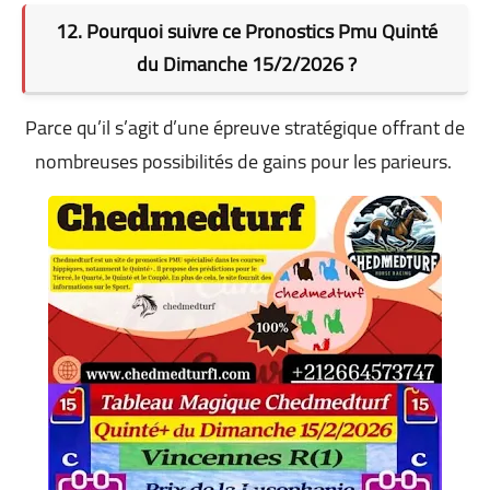
12. Pourquoi suivre ce Pronostics Pmu Quinté
du Dimanche 15/2/2026 ?
Parce qu’il s’agit d’une épreuve stratégique offrant de
nombreuses possibilités de gains pour les parieurs.