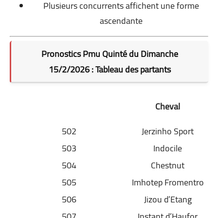
Plusieurs concurrents affichent une forme
ascendante
Pronostics Pmu Quinté du Dimanche
15/2/2026 : Tableau des partants
Cheval
502
Jerzinho Sport
503
Indocile
504
Chestnut
505
Imhotep Fromentro
506
Jizou d’Etang
507
Instant d’Haufor