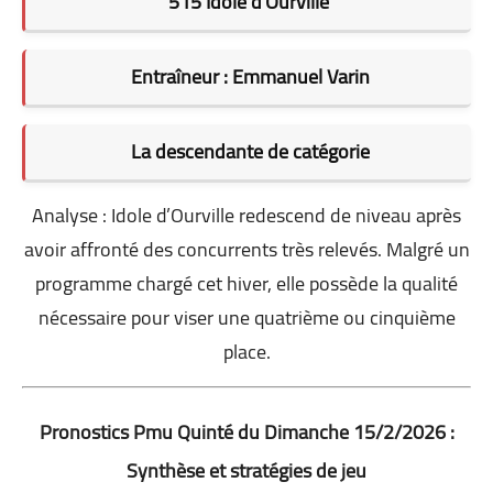
515 Idole d’Ourville
Entraîneur : Emmanuel Varin
La descendante de catégorie
Analyse : Idole d’Ourville redescend de niveau après
avoir affronté des concurrents très relevés. Malgré un
programme chargé cet hiver, elle possède la qualité
nécessaire pour viser une quatrième ou cinquième
place.
Pronostics Pmu Quinté du Dimanche 15/2/2026 :
Synthèse et stratégies de jeu