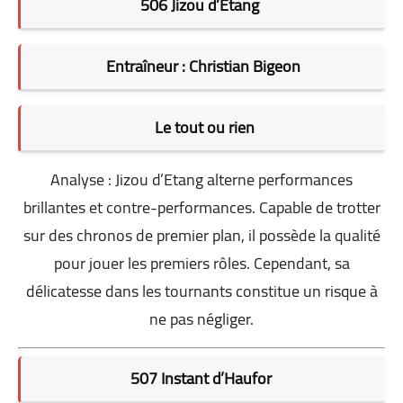
506 Jizou d’Etang
Entraîneur : Christian Bigeon
Le tout ou rien
Analyse : Jizou d’Etang alterne performances
brillantes et contre-performances. Capable de trotter
sur des chronos de premier plan, il possède la qualité
pour jouer les premiers rôles. Cependant, sa
délicatesse dans les tournants constitue un risque à
ne pas négliger.
507 Instant d’Haufor