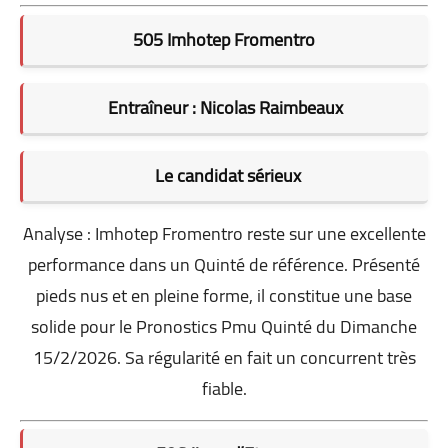
505 Imhotep Fromentro
Entraîneur : Nicolas Raimbeaux
Le candidat sérieux
Analyse : Imhotep Fromentro reste sur une excellente
performance dans un Quinté de référence. Présenté
pieds nus et en pleine forme, il constitue une base
solide pour le Pronostics Pmu Quinté du Dimanche
15/2/2026. Sa régularité en fait un concurrent très
fiable.