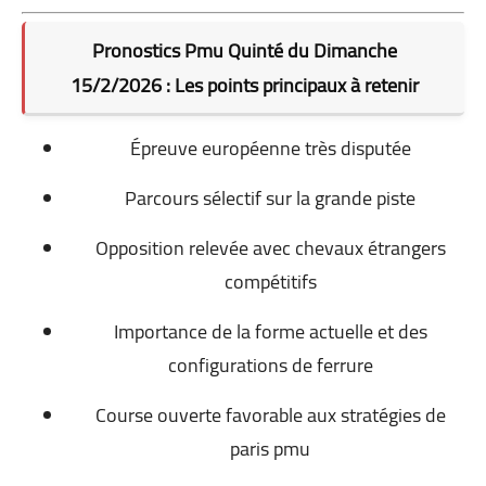
Pronostics Pmu Quinté du Dimanche
15/2/2026 : Les points principaux à retenir
Épreuve européenne très disputée
Parcours sélectif sur la grande piste
Opposition relevée avec chevaux étrangers
compétitifs
Importance de la forme actuelle et des
configurations de ferrure
Course ouverte favorable aux stratégies de
paris pmu