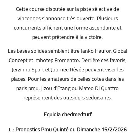
Cette course disputée sur la piste sélective de
vincennes s’annonce très ouverte. Plusieurs
concurrents affichent une forme ascendante et
peuvent prétendre à la victoire.
Les bases solides semblent être Janko Haufor, Global
Concept et Imhotep Fromentro. Derrière ces favoris,
Jerzinho Sport et Journée Rêvée peuvent viser les
places. Pour les amateurs de belles cotes dans les
paris pmu, Jizou d’Etang ou Mateo Di Quattro
représentent des outsiders séduisants.
Equidia chedmedturf
Le
Pronostics Pmu Quinté du Dimanche 15/2/2026