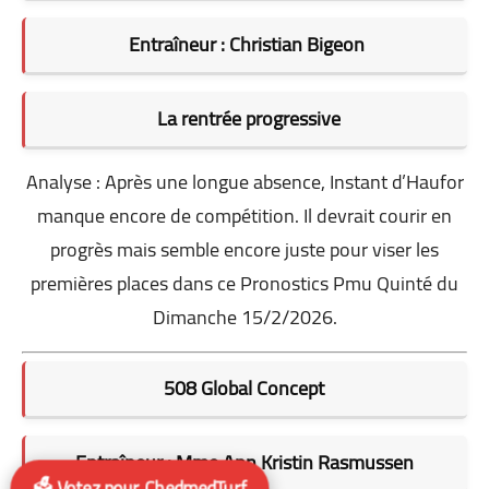
Entraîneur : Christian Bigeon
La rentrée progressive
Analyse : Après une longue absence, Instant d’Haufor
manque encore de compétition. Il devrait courir en
progrès mais semble encore juste pour viser les
premières places dans ce Pronostics Pmu Quinté du
Dimanche 15/2/2026.
508 Global Concept
Entraîneur : Mme Ann Kristin Rasmussen
🗳️ Votez pour ChedmedTurf