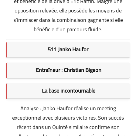
et bénéficie de la drive d’Eric Raffin. Malgré une
opposition relevée, elle possède les moyens de
s’immiscer dans la combinaison gagnante si elle
bénéficie d’un parcours fluide.
511 Janko Haufor
Entraîneur : Christian Bigeon
La base incontournable
Analyse : Janko Haufor réalise un meeting
exceptionnel avec plusieurs victoires. Son succès
récent dans un Quinté similaire confirme son