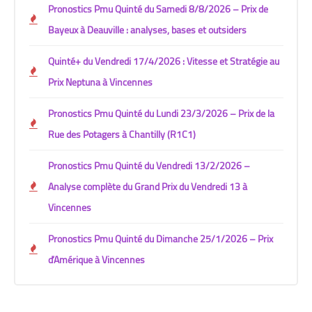
Pronostics Pmu Quinté du Samedi 8/8/2026 – Prix de
Bayeux à Deauville : analyses, bases et outsiders
Quinté+ du Vendredi 17/4/2026 : Vitesse et Stratégie au
Prix Neptuna à Vincennes
Pronostics Pmu Quinté du Lundi 23/3/2026 – Prix de la
Rue des Potagers à Chantilly (R1C1)
Pronostics Pmu Quinté du Vendredi 13/2/2026 –
Analyse complète du Grand Prix du Vendredi 13 à
Vincennes
Pronostics Pmu Quinté du Dimanche 25/1/2026 – Prix
d’Amérique à Vincennes