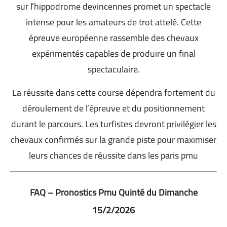
sur l’hippodrome devincennes promet un spectacle
intense pour les amateurs de trot attelé. Cette
épreuve européenne rassemble des chevaux
expérimentés capables de produire un final
spectaculaire.
La réussite dans cette course dépendra fortement du
déroulement de l’épreuve et du positionnement
durant le parcours. Les turfistes devront privilégier les
chevaux confirmés sur la grande piste pour maximiser
leurs chances de réussite dans les paris pmu
FAQ – Pronostics Pmu Quinté du Dimanche
15/2/2026