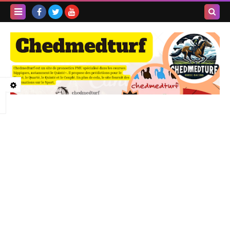
Recherc
dans ce
blog