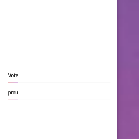
Vote
pmu