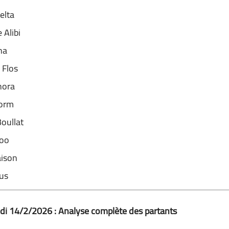
elta
 Alibi
na
 Flos
nora
torm
Boullat
loo
aison
us
i 14/2/2026 : Analyse complète des partants