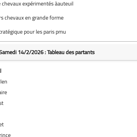
 chevaux expérimentés àauteuil
rs chevaux en grande forme
tratégique pour les paris pmu
Samedi 14/2/2026 : Tableau des partants
l
llen
aire
st
o
et
rince