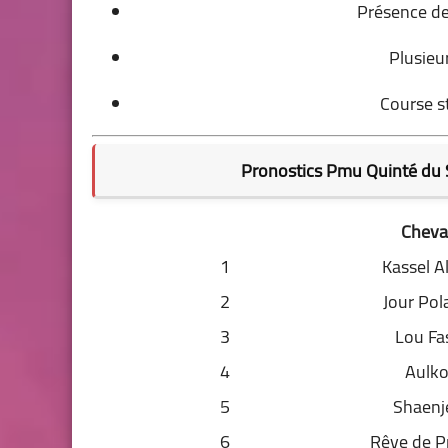
Présence de
Plusieu
Course s
Pronostics Pmu Quinté du 
Cheva
1
Kassel A
2
Jour Pol
3
Lou Fa
4
Aulk
5
Shaenj
6
Rêve de P