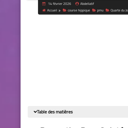
14 février 2026
Abdellatif
Accueil
course hippique
pmu
Quarte du Jo
Table des matières