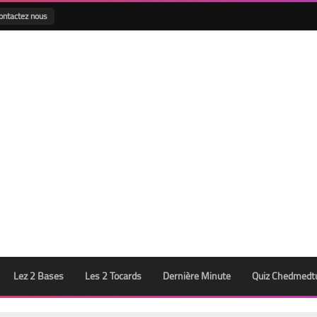
ontactez nous
Lez 2 Bases
Les 2 Tocards
Dernière Minute
Quiz Chedmedt