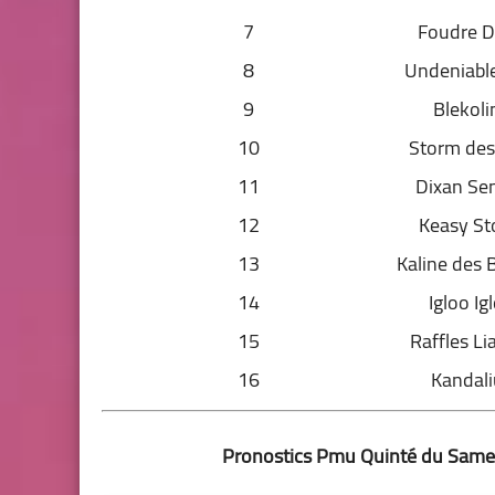
7
Foudre D
8
Undeniable
9
Blekoli
10
Storm des
11
Dixan Se
12
Keasy S
13
Kaline des 
14
Igloo Ig
15
Raffles Li
16
Kandali
Pronostics Pmu Quinté du Samed