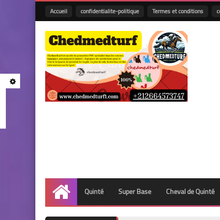
Accueil
confidentialite-politique
Termes et conditions
c
Quinté
Super Base
Cheval de Quinté
Accueil