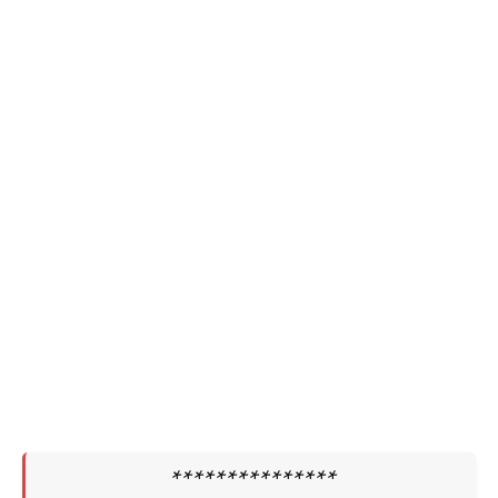
***************