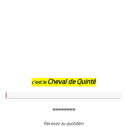
Cheval de Quinté
c'est le
========
Recevez au quotidien