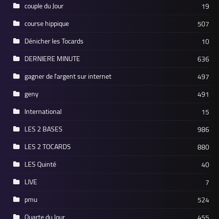
couple du Jour
19
course hippique
507
Dénicher les Tocards
10
DERNIERE MINUTE
636
gagner de l'argent sur internet
497
geny
491
International
15
LES 2 BASES
986
LES 2 TOCARDS
880
LES Quinté
40
LIVE
7
pmu
524
Quarte du Jour
455