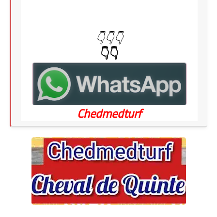
👇👇👇
👇👇
Chedmedturf