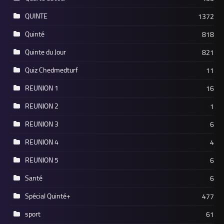
QUINTE
1372
Quinté
818
Quinte du Jour
821
Quiz Chedmedturf
11
REUNION 1
16
REUNION 2
1
REUNION 3
6
REUNION 4
4
REUNION 5
6
Santé
6
Spécial Quinté+
477
sport
61