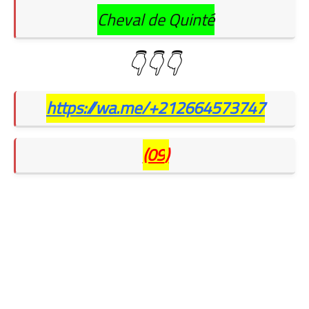
Cheval de Quinté
👇👇👇
https://wa.me/+212664573747
(09
)