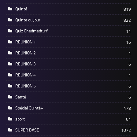
Quinté
819
Quinte du Jour
822
Quiz Chedmedturf
11
REUNION 1
16
REUNION 2
1
REUNION 3
6
REUNION 4
4
REUNION 5
6
Santé
6
Spécial Quinté+
478
sport
61
SUPER BASE
1072