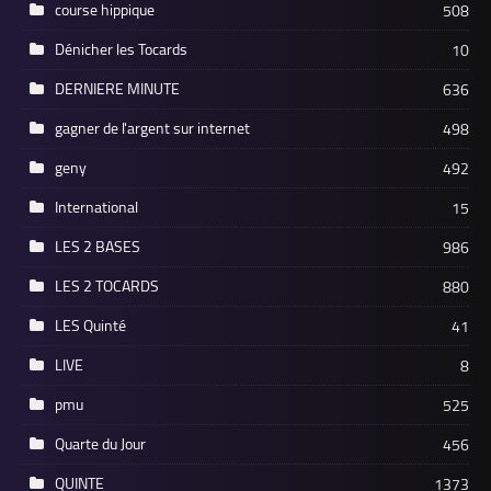
course hippique
508
Dénicher les Tocards
10
DERNIERE MINUTE
636
gagner de l'argent sur internet
498
geny
492
International
15
LES 2 BASES
986
LES 2 TOCARDS
880
LES Quinté
41
LIVE
8
pmu
525
Quarte du Jour
456
QUINTE
1373