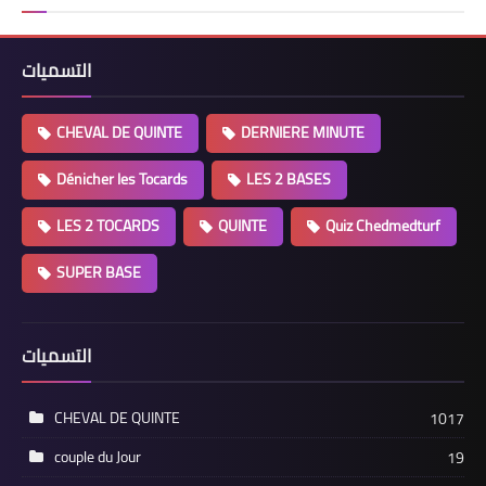
التسميات
CHEVAL DE QUINTE
DERNIERE MINUTE
Dénicher les Tocards
LES 2 BASES
LES 2 TOCARDS
QUINTE
Quiz Chedmedturf
SUPER BASE
التسميات
CHEVAL DE QUINTE
1017
couple du Jour
19